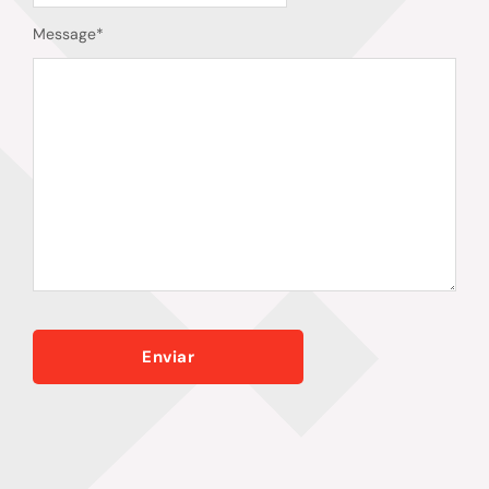
Message
*