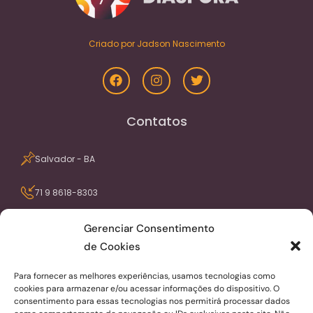
Criado por Jadson Nascimento
Contatos
Salvador - BA
71 9 8618-8303
contato@portaldiaspora.com.br
Gerenciar Consentimento
de Cookies
Seja avisado dos nossos conteúdos pelo
Para fornecer as melhores experiências, usamos tecnologias como
email
cookies para armazenar e/ou acessar informações do dispositivo. O
consentimento para essas tecnologias nos permitirá processar dados