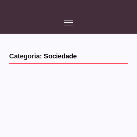
Categoria:
Sociedade
Conexão Diáspora
Sociedade
51 anos de independência: entre a
conquista e a incompletude
Moçambique celebra cinquenta e um anos de
independência, uma conquista histórica alcançada com
muito sacrifício, coragem e o sonho de...