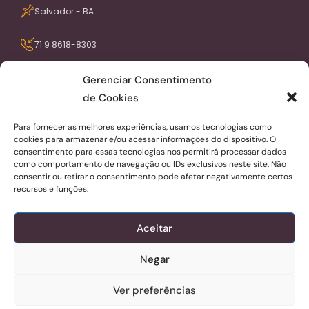
Salvador - BA
71 9 8618-8303
contato@portaldiaspora.com.br
Gerenciar Consentimento
de Cookies
Seja avisado dos nossos conteúdos pelo
Para fornecer as melhores experiências, usamos tecnologias como
email
cookies para armazenar e/ou acessar informações do dispositivo. O
consentimento para essas tecnologias nos permitirá processar dados
como comportamento de navegação ou IDs exclusivos neste site. Não
consentir ou retirar o consentimento pode afetar negativamente certos
recursos e funções.
Aceitar
ENVIAR
Negar
Aceito receber notícias do blog
Ver preferências
© 2022 DIASPORA Todos os direitos reservados.