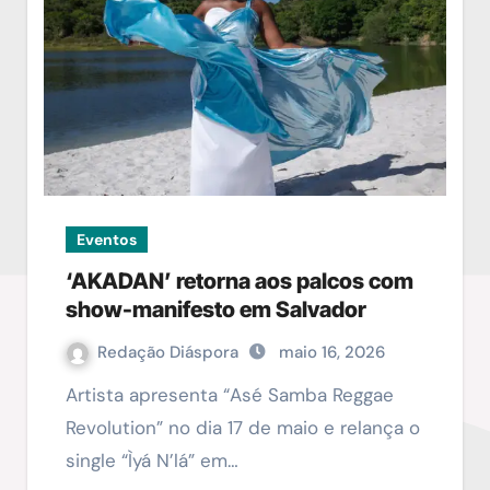
Eventos
‘AKADAN’ retorna aos palcos com
show-manifesto em Salvador
Redação Diáspora
maio 16, 2026
Artista apresenta “Asé Samba Reggae
Revolution” no dia 17 de maio e relança o
single “Ìyá N’lá” em…