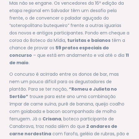
Mas não se engane. Os vencedores da 16º edição da
etapa regional em Salvador têm um desafio pela
frente, o de convencer o paladar aguçado do
“soteropolitano butequeiro” frente a outras iguarias
dos novos e antigos participantes. Pondo em cheque a
coroa do Boteco da Mídia,
turistas e baianos
têm a
chance de provar os
59 pratos especiais do
concurso
– que está em andamento e vai até o dia
11
de maio
.
O concurso é acirrado entre os donos de bar, mas
nem um pouco difícil para os degustadores de
plantão. Para se ter noção,
“Romeu e Julieta no
Sertão”
trouxe para este ano uma combinação
ímpar de carne suína, purê de banana, queijo coalho
com goiabada e bacon acompanhado de molho
ferrugem. Já o
Crisana
, boteco participante de
Canabrava, traz nada além do que
2 andares de
carne nordestina
com farofa, geléia de rubras, pão e