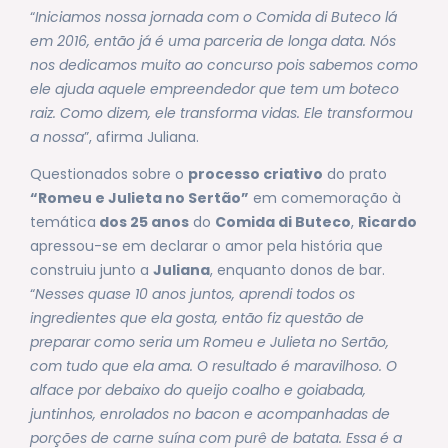
“
Iniciamos nossa jornada com o Comida di Buteco lá
em 2016, então já é uma parceria de longa data. Nós
nos dedicamos muito ao concurso pois sabemos como
ele ajuda aquele empreendedor que tem um boteco
raiz. Como dizem, ele transforma vidas. Ele transformou
a nossa
”, afirma Juliana.
Questionados sobre o
processo criativo
do prato
“Romeu e Julieta no Sertão”
em comemoração à
temática
dos 25 anos
do
Comida di Buteco
,
Ricardo
apressou-se em declarar o amor pela história que
construiu junto a
Juliana
, enquanto donos de bar.
“
Nesses quase 10 anos juntos, aprendi todos os
ingredientes que ela gosta, então fiz questão de
preparar como seria um Romeu e Julieta no Sertão,
com tudo que ela ama. O resultado é maravilhoso. O
alface por debaixo do queijo coalho e goiabada,
juntinhos, enrolados no bacon e acompanhadas de
porções de carne suína com purê de batata. Essa é a