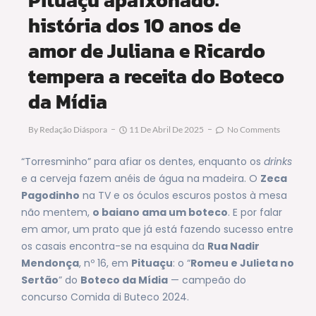
história dos 10 anos de
amor de Juliana e Ricardo
tempera a receita do Boteco
da Mídia
By
Redação Diáspora
11 De Abril De 2025
No Comments
“Torresminho” para afiar os dentes, enquanto os
drinks
e a cerveja
fazem anéis de água na madeira. O
Zeca
Pagodinho
na TV e os óculos escuros postos à mesa
não mentem,
o baiano ama um boteco
. E por falar
em amor, um prato que já está fazendo sucesso entre
os casais encontra-se na esquina da
Rua Nadir
Mendonça
, nº 16, em
Pituaçu
: o “
Romeu e Julieta no
Sertão
” do
Boteco da Mídia
— campeão do
concurso Comida di Buteco 2024.