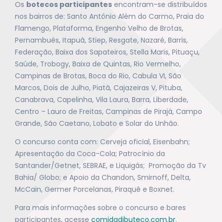
Os
botecos participantes
encontram-se distribuídos
nos bairros de: Santo Antônio Além do Carmo, Praia do
Flamengo, Plataforma, Engenho Velho de Brotas,
Pernambués, Itapuã, Stiep, Resgate, Nazaré, Barris,
Federação, Baixa dos Sapateiros, Stella Maris, Pituaçu,
Saúde, Trobogy, Baixa de Quintas, Rio Vermelho,
Campinas de Brotas, Boca do Rio, Cabula VI, São
Marcos, Dois de Julho, Piatã, Cajazeiras V, Pituba,
Canabrava, Capelinha, Vila Laura, Barra, Liberdade,
Centro – Lauro de Freitas, Campinas de Pirajá, Campo
Grande, São Caetano, Lobato e Solar do Unhão.
O concurso conta com: Cerveja oficial, Eisenbahn;
Apresentação da Coca-Cola; Patrocínio da
Santander/Getnet, SEBRAE, e Liquigás; Promoção da Tv
Bahia/ Globo; e Apoio da Chandon, Smirnoff, Delta,
McCain, Germer Porcelanas, Piraquê e Boxnet.
Para mais informações sobre o concurso e bares
participantes, acesse
comidadibuteco.com.br
.