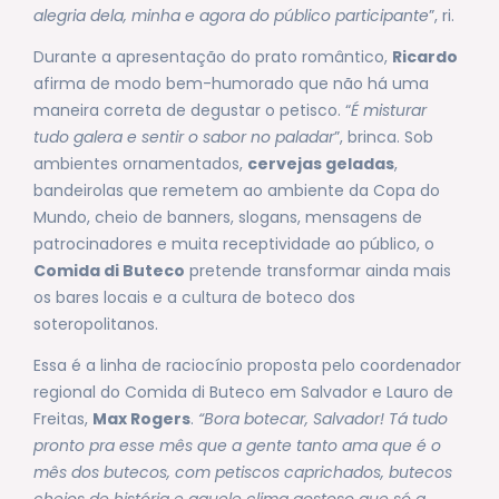
alegria dela, minha e agora do público participante
”, ri.
Durante a apresentação do prato romântico,
Ricardo
afirma de modo bem-humorado que não há uma
maneira correta de degustar o petisco. “
É misturar
tudo galera e sentir o sabor no paladar
”, brinca. Sob
ambientes ornamentados,
cervejas geladas
,
bandeirolas que remetem ao ambiente da Copa do
Mundo, cheio de banners, slogans, mensagens de
patrocinadores e muita receptividade ao público, o
Comida di Buteco
pretende transformar ainda mais
os bares locais e a cultura de boteco dos
soteropolitanos.
Essa é a linha de raciocínio proposta pelo coordenador
regional do Comida di Buteco em Salvador e Lauro de
Freitas,
Max Rogers
.
“Bora botecar, Salvador! Tá tudo
pronto pra esse mês que a gente tanto ama que é o
mês dos butecos, com petiscos caprichados, butecos
cheios de história e aquele clima gostoso que só a