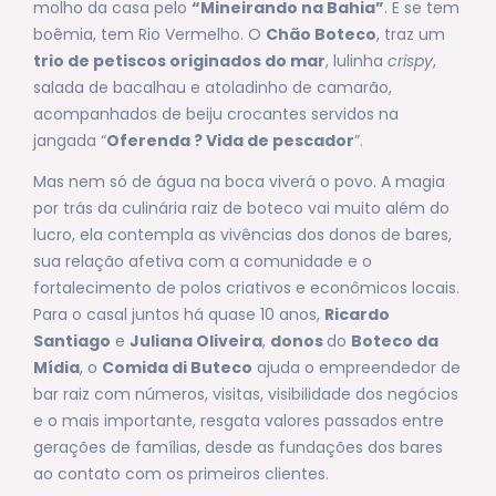
molho da casa pelo
“Mineirando na Bahia”
. E se tem
boêmia, tem Rio Vermelho. O
Chão Boteco
, traz um
trio de petiscos originados do mar
, lulinha
crispy
,
salada de bacalhau e atoladinho de camarão,
acompanhados de beiju crocantes servidos na
jangada “
Oferenda ? Vida de pescador
”.
Mas nem só de água na boca viverá o povo. A magia
por trás da culinária raiz de boteco vai muito além do
lucro, ela contempla as vivências
dos donos de bares,
sua relação afetiva com a comunidade e o
fortalecimento de polos criativos e econômicos locais.
Para o casal juntos há quase 10 anos,
Ricardo
Santiago
e
Juliana Oliveira
,
donos
do
Boteco da
Mídia
, o
Comida di Buteco
ajuda o empreendedor de
bar raiz com números, visitas, visibilidade dos negócios
e o mais importante, resgata valores passados entre
gerações de famílias, desde as fundações dos bares
ao contato com os primeiros clientes.