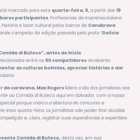
stá marcado para esta
quarta-feira, 9,
a partir das
19
 bares participantes
. Profissionais da imprensa baiana
stória e lazer cultural pelos bairros de
Canabrava
rande campeão da edição passada pelo prato
‘Delícia
Comida di Buteco”, antes do início
elecionados entre os
60 competidores
receberão
entar as culturas boêmias, apreciar histórias e dar
baiana.
or da caravana, Max Rogers
lidera a ida dos jornalistas aos
almente ao Comida di Buteco aqui em Salvador, com a nossa
special porque marca a abertura do concurso e
 essa quarta-feira, os jornalistas vão poder tirar dúvidas
etição e, claro, registrar suas experiências e expertises
evento Comida di Buteco
,
desta vez, em sua