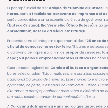
O pontapé inicial da
25º edição
do
“Comida di Buteco”
e
horas
, com a
tradicional caravana de imprensa até os
serão conduzidos a uma experiência única de gastronomia, hi
(buteco Crisana); Rio Vermelho (Chão Boteco);
e ao g
enroladinha’
,
Boteco da Mídia, em
Pituaçu.
Propondo uma abordagem experimental dos
“25 anos do 
oficial do concurso na
sexta-feira, 11
, bares e botecos s
a caravana de imprensa, a fim de
propor discussões, fom
espaço à polos e empreendimentos criativos
na cena 
Coordenador regional do
Comida di Buteco e organizad
bares selecionados.
“Estou muito feliz em dar início ofici
tradicional Caravana de Imprensa. Esse momento é muito e
apresenta, de perto, a essência do Comida di Buteco. Durante
diretamente comigo, conhecer mais sobre a dinâmica da comp
em redes sociais e canais de comunicação”
, afirma.
A
Caravana da Imprensa é um marco que antecede o 