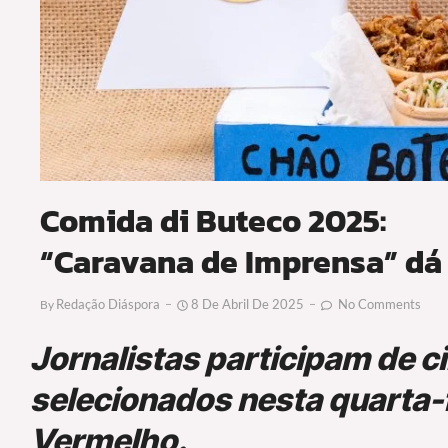
Comida di Buteco 2025:
“Caravana de Imprensa” dá 
Redação Diáspora
8 De Abril De 2025
No Comments
By
Jornalistas participam de c
selecionados nesta quarta-f
Vermelho.