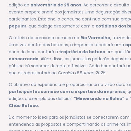
edição de
aniversário de 25 anos
. Ao percorrer o circuit
evento proporcionará aos jornalistas uma degustação div
participantes. Este ano, o concurso continua com sua prop
popular
, que dialoga diretamente com o
cotidiano dos b
O roteiro da caravana começa no
Rio Vermelho
, trazend
Uma vez dentro dos botecos, a imprensa receberá uma
ap
dono do local contará a
trajetória do boteco
em questã
concorrendo
. Além disso, os jornalistas poderão degusta
público irá saborear durante o festival. Cada bar contará 
que os representará no
Comida di Buteco 2025
.
O objetivo da experiência é proporcionar uma visão apro
participantes comece com a expertise da imprensa
, 
edição, a exemplo das delícias:
“Mineirando na Bahia”
e
Chão Boteco
.
É o momento ideal para os jornalistas se conectarem com p
entendendo as propostas e compartilhando as primeiras i