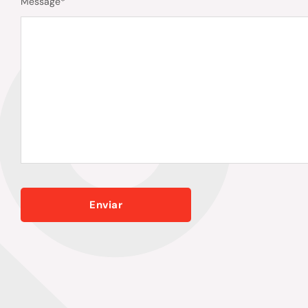
Message
*