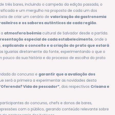
o de três bares, incluindo o campeão da edição passada, o
ersificada e um mergulho na proposta de cada um dos
osta de criar um cenário de
valorização da gastronomia
rasileiros e os sabores autênticos de cada região
.
o a
atmosfera boêmia
cultural de Salvador desde a partida.
resentação especial de cada estabelecimento
, onde o
o,
explicando o conceito e a criação do prato que estará
r as iguarias diretamente da fonte, experimentando o que o
um pouco da sua história e do processo de escolha do prato
fundada do concurso e
garantir que a avaliação dos
que será a primeira a experimentar as novidades desta
“Oferenda? Vida de pescador”
, dos respectivos
Crisana e
articipantes do concurso, chefs e donos de bares,
mpressões com o público, gerando conteúdo relevante sobre