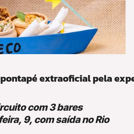
pontapé extraoficial pela ex
ircuito com 3 bares
eira, 9, com saída no Rio