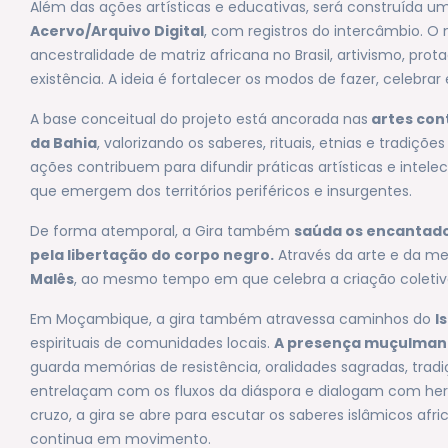
Além das ações artísticas e educativas, será construída 
Acervo/Arquivo Digital
, com registros do intercâmbio. O
ancestralidade de matriz africana no Brasil, artivismo, pr
existência. A ideia é fortalecer os modos de fazer, celebrar e
A base conceitual do projeto está ancorada nas
artes con
da Bahia
, valorizando os saberes, rituais, etnias e tradiç
ações contribuem para difundir práticas artísticas e intele
que emergem dos territórios periféricos e insurgentes.
De forma atemporal, a Gira também
saúda os encantados
pela libertação do corpo negro.
Através da arte e da me
Malês
, ao mesmo tempo em que celebra a criação coletiv
Em Moçambique, a gira também atravessa caminhos do
I
espirituais de comunidades locais.
A presença muçulmana,
guarda memórias de resistência, oralidades sagradas, tradiç
entrelaçam com os fluxos da diáspora e dialogam com hera
cruzo, a gira se abre para escutar os saberes islâmicos 
continua em movimento.