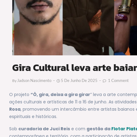
Gira Cultural leva arte bai
Jadson Nascimento
5 De Junho De 2025
1 Comment
By
O projeto
“Ô, gira, deixa a gira girar
” leva a arte contem
ações culturais e artísticas de 11 a 16 de junho. As ativid
Rosa
, promovendo um intercâmbio entre artistas baianos 
espirituais e históricas.
Sob
curadoria de Juci Reis
e com
gestão da
Flotar Pla
contemporânea e território, com a participação de artist