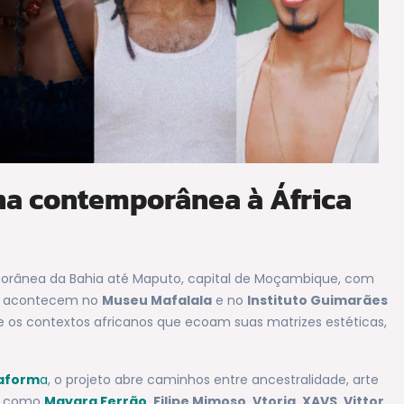
ana contemporânea à África
porânea da Bahia até Maputo, capital de Moçambique, com
ades acontecem no
Museu Mafalala
e no
Instituto Guimarães
e os contextos africanos que ecoam suas matrizes estéticas,
taform
a
, o projeto abre caminhos entre ancestralidade, arte
as como
Mayara Ferrão
, Filipe Mimoso, Vtoria, XAVS, Vittor