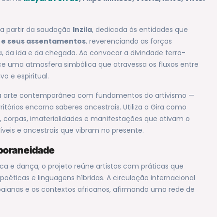
 a partir da saudação
Inzila
, dedicada às entidades que
 e seus assentamentos
, reverenciando as forças
 da ida e da chegada. Ao convocar a divindade terra-
ce uma atmosfera simbólica que atravessa os fluxos entre
 e espiritual.
s da arte contemporânea com fundamentos do artivismo —
órios encarna saberes ancestrais. Utiliza a Gira como
 corpas, imaterialidades e manifestações que ativam o
síveis e ancestrais que vibram no presente.
mporaneidade
ca e dança, o projeto reúne artistas com práticas que
oéticas e linguagens híbridas. A circulação internacional
-baianas e os contextos africanos, afirmando uma rede de