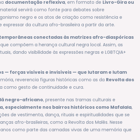
uma
documentação reflexiva
, em formato de
Livro-Gira ou
 material servirá como fonte para debates sobre
otagonismo negro e os atos de criação como resistência e
 expressar da cultura afro-brasileira a partir da arte.
temporâneas conectadas às matrizes afro-diaspóricas
ões que compõem a herança cultural negra local. Assim, as
ctuais, dando visibilidade às expressões negras e LGBTQIA+
 — forças visíveis e invisíveis — que lutaram e lutam
mória, reverencia figuras históricas como as da
Revolta dos
a como gesto de continuidade e cura.
slã negro-africano
, presente nas tramas culturais e
 especialmente nos bairros históricos como Mafalala
,
ões de vestimenta, dança, rituais e espiritualidades que se
nças afro-brasileiras, como a Revolta dos Malês. Nesse
africanos como parte das camadas vivas de uma memória que