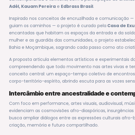
Adél, Kauam Pereira
e
Edbrass Brasil
.
Inspirado nos conceitos de encruzilhada e comunicação —
guiam os caminhos — o projeto é curado pela
Casa de Exu
encantadas que habitam os espaços da entrada e da saída,
mulher e as guardiãs das comunidades, o projeto estabele
Bahia e Moçambique, sagrando cada passo como ato criativo
A proposta articula elementos artísticos e experimentai
compreendendo que todo movimento nas artes vivas e territ
conceito central: um espaço-tempo coletivo de encontros,
corpo-território-espírito, abrindo escuta para as vozes sen
Intercâmbio entre ancestralidade e conte
Com foco em performance, artes visuais, audiovisual, músi
evidenciam as cosmovisões afro-diaspóricas, insurgências p
busca ampliar diálogos entre as expressões culturais afro
criação, memória e futuro compartilhado.