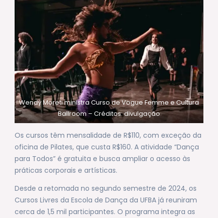
Wendy Moreti ministra Curso de Vogue Femme e Cultura
Ballroom – Créditos: divulgação
Os cursos têm mensalidade de R$110, com exceção da
oficina de Pilates, que custa R$160. A atividade “Dança
para Todos” é gratuita e busca ampliar o acesso às
práticas corporais e artísticas.
Desde a retomada no segundo semestre de 2024, os
Cursos Livres da Escola de Dança da UFBA já reuniram
cerca de 1,5 mil participantes. O programa integra as