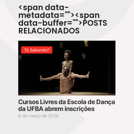
<span data-
metadata="
"><span
data-buffer="
">POSTS
RELACIONADOS
Tá Sabendo?
Cursos Livres da Escola de Dança
da UFBA abrem inscrições
8 de março de 2026