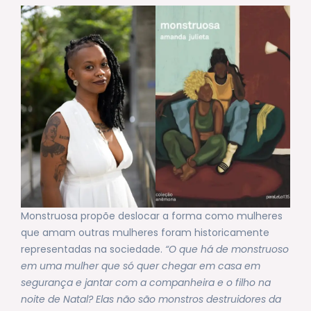
Monstruosa propõe deslocar a forma como mulheres
que amam outras mulheres foram historicamente
representadas na sociedade.
“O que há de monstruoso
em uma mulher que só quer chegar em casa em
segurança e jantar com a companheira e o filho na
noite de Natal? Elas não são monstros destruidores da