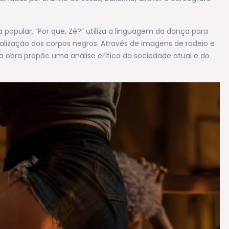
popular, “Por que, Zé?” utiliza a linguagem da dança para
alização dos corpos negros. Através de imagens de rodeio e
a obra propõe uma análise crítica da sociedade atual e do