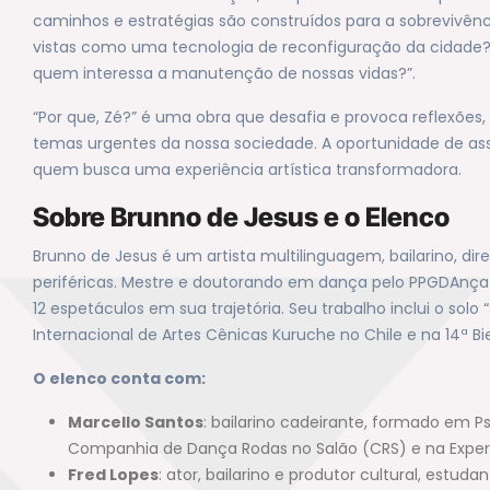
caminhos e estratégias são construídos para a sobrevivên
vistas como uma tecnologia de reconfiguração da cidade?
quem interessa a manutenção de nossas vidas?”.
“Por que, Zé?” é uma obra que desafia e provoca reflexões
temas urgentes da nossa sociedade. A oportunidade de assi
quem busca uma experiência artística transformadora.
Sobre Brunno de Jesus e o Elenco
Brunno de Jesus é um artista multilinguagem, bailarino, dir
periféricas. Mestre e doutorando em dança pelo PPGDAnç
12 espetáculos em sua trajetória. Seu trabalho inclui o sol
Internacional de Artes Cênicas Kuruche no Chile e na 14ª B
O elenco conta com:
Marcello Santos
: bailarino cadeirante, formado em P
Companhia de Dança Rodas no Salão (CRS) e na Expe
Fred Lopes
: ator, bailarino e produtor cultural, est