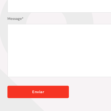
Message
*