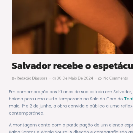
Salvador recebe o espetácu
Redação Diáspora
30 De Maio De 2024
No Comments
By
Em comemoração aos 10 anos de sua estreia em Salvador, o
baiana para uma curta temporada na Sala do Coro do
Teat
maio, 1º e 2 de junho, a obra convida o público a uma refl
contemporânea.
A montagem conta com a participação de um elenco experien
Raina Santos e Wania Souza. A direção e coreografia são ass