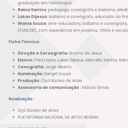
graduação em Fisioterapia.
Raina Santos
: pedagoga, coreógrafa e bailarina, idea
Lukas Dijesus
: bailarino e coreógrafo, educador do P
Wania Souza
: arte-educadora, bailarina e coreógraf
(FUNCEB), com experiência em projetos, ONGs e esco
Ficha Técnica:
Direção e Coreografia:
Brunno de Jesus
Elenco:
Fred Lopes, Lukas Dijesus, Marcello Santos, Ra
Cenografia:
Jorge Alberto
Iluminação:
Rangel Souza
Produção:
Òyó Núcleo de Artes
Assessoria de comunicação :
Márcia Simas
Realização:
Òyó Núcleo de Artes
PLATAFORMA NACIONAL DE ARTES NEGRAS