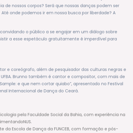
cia de nossos corpos? Será que nossas danças podem ser
 Até onde podemos ir em nossa busca por liberdade? A
, convidando o público a se engajar em um diálogo sobre
stir a esse espetáculo gratuitamente é imperdível para
etor e coreógrafo, além de pesquisador das culturas negras e
a UFBA. Brunno também é cantor e compositor, com mais de
o “Sample: e que nem cortar quiabo”, apresentado no Festival
ienal Internacional de Dança do Ceará.
sicologia pela Faculdade Social da Bahia, com experiência na
rimentandoNUS.
udante da Escola de Dança da FUNCEB, com formação e pós-