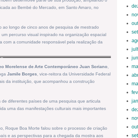
 também desenvolve parte de sua produção, ampliando o
de
edicada ao Bembé do Mercado, em Santo Amaro, no
no
ou
o ao longo de cinco anos de pesquisa de mestrado
se
 um percurso visual inspirado na organização espacial
ag
cia com a comunidade responsável pela realização da
ju
ju
a Cuevas
ma
o Morelense de Arte Contemporáneo Juan Soriano
,
loga
Jamile Borges
, vice-reitora da Universidade Federal
ab
ais da instituição, que acompanhou a construção
ma
fe
ja
s de diferentes países de uma pesquisa que articula
tida uma das manifestações culturais mais importantes
de
no
ou
co, Roque Boa Morte falou sobre o processo de criação
se
país e as perspectivas para a chegada da mostra aos