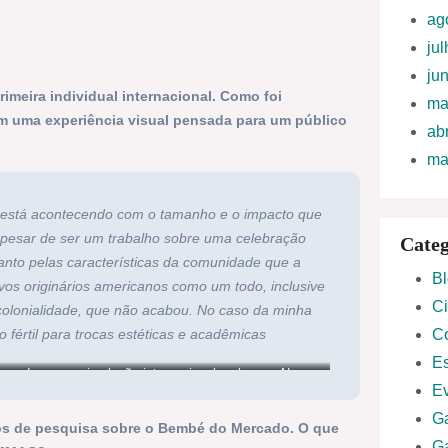
ag
ju
ju
meira individual internacional. Como foi
ma
m uma experiência visual pensada para um público
ab
ma
ela está acontecendo com o tamanho e o impacto que
esar de ser um trabalho sobre uma celebração
Categ
quanto pelas características da comunidade que a
B
ovos originários americanos como um todo, inclusive
C
colonialidade, que não acabou. No caso da minha
 fértil para trocas estéticas e acadêmicas
C
Es
cado segue circulação internacional e chega a Nova
E
G
nos de pesquisa sobre o Bembé do Mercado. O que
G