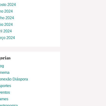
osto 2024
lho 2024
nho 2024
io 2024
ril 2024
rço 2024
orias
log
inema
onexão Diáspora
portes
ventos
ames
astronomia