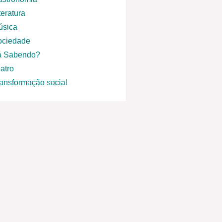
teratura
úsica
ociedade
á Sabendo?
atro
ansformação social