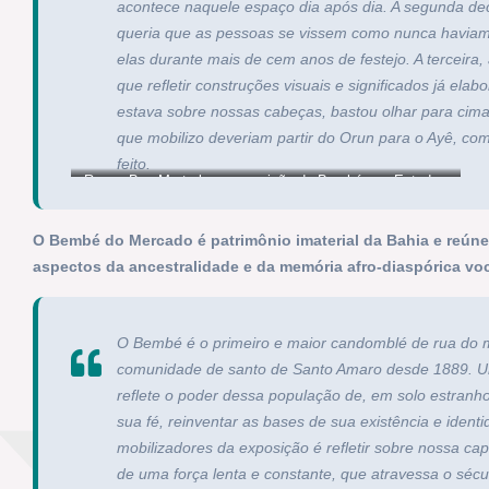
acontece naquele espaço dia após dia. A segunda dec
queria que as pessoas se vissem como nunca haviam
elas durante mais de cem anos de festejo. A terceira
que refletir construções visuais e significados já el
estava sobre nossas cabeças, bastou olhar para cim
que mobilizo deveriam partir do Orun para o Ayê, com
feito.
Roque Boa Morte leva exposição do Bembé aos Estados
Unidos
O Bembé do Mercado é patrimônio imaterial da Bahia e reúne
aspectos da ancestralidade e da memória afro-diaspórica voc
O Bembé é o primeiro e maior candomblé de rua do mu
comunidade de santo de Santo Amaro desde 1889. Um
reflete o poder dessa população de, em solo estranho,
sua fé, reinventar as bases de sua existência e ident
mobilizadores da exposição é refletir sobre nossa 
de uma força lenta e constante, que atravessa o sécu