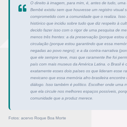
O direito à imagem, para mim, é, antes de tudo, uma 
Bembé existiu sem que houvesse um registro visual s
comprometido com a comunidade que o realiza. Isso 
histórico que incidiu sobre tudo que diz respeito à cu
decido fazer isso com o rigor de uma pesquisa de m
menos três frentes: a da preservação (porque estou
circulação (porque estou garantindo que essa memóri
negadas ao povo negro); e a da contra-narrativa (p
que ele sempre teve, mas que raramente lhe foi perm
país com mais museus da América Latina. o Brasil é 
exatamente esses dois países os que lideram esse r
mexicano que essa memória afro-brasileira encontre 
diálogo. Isso também é político. Escolher onde uma 
que ela circule nos melhores espaços possíveis, por
comunidade que a produz merece.
Fotos: acervo Roque Boa Morte