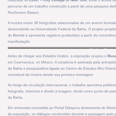
realizada na
CUNY – City College of New York
, onde o artista
percurso de um trabalho construído a partir de uma pesquisa d
Recôncavo Baiano.
A mostra reúne 38 fotografias selecionadas de um acervo formad
desenvolvida na Universidade Federal da Bahia. O projeto propõe
do Bembé e apresenta registros produzidos a partir da convivên
manifestação.
Créditos: Maritz
Antes de chegar aos Estados Unidos, a exposição ocupou o
Muse
em Cuernavaca, no México. A curadoria é assinada pela antropó
da Bahia e pesquisadora ligada ao Centro de Estudos Afro-Orient
conceitual da mostra desde sua primeira montagem.
Ao longo da circulação internacional, o trabalho aproxima público
fotografia, memória e direito à imagem, tendo como ponto de par
da Bahia.
Em entrevista concedida ao Portal Diáspora diretamente do Méxi
da exposição, os diálogos construídos durante a passagem pelo 