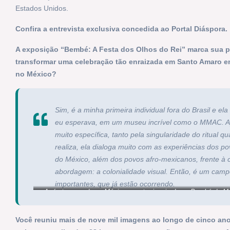
Estados Unidos.
Confira a entrevista exclusiva concedida ao Portal Diáspora.
A exposição “Bembé: A Festa dos Olhos do Rei” marca sua pri
transformar uma celebração tão enraizada em Santo Amaro e
no México?
Sim, é a minha primeira individual fora do Brasil e 
eu esperava, em um museu incrível como o MMAC. Ap
muito específica, tanto pela singularidade do ritual 
realiza, ela dialoga muito com as experiências dos p
do México, além dos povos afro-mexicanos, frente à 
abordagem: a colonialidade visual. Então, é um campo
importantes, que já estão ocorrendo.
Após temporada no México, mostra inspirada no Bembé do Mer
York
.
Você reuniu mais de nove mil imagens ao longo de cinco a