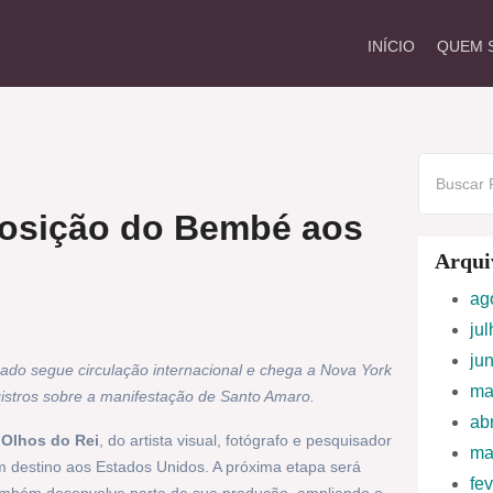
INÍCIO
QUEM 
posição do Bembé aos
Arqui
ag
ju
ju
do segue circulação internacional e chega a Nova York
ma
gistros sobre a manifestação de Santo Amaro.
ab
 Olhos do Rei
, do artista visual, fotógrafo e pesquisador
ma
om destino aos Estados Unidos. A próxima etapa será
fe