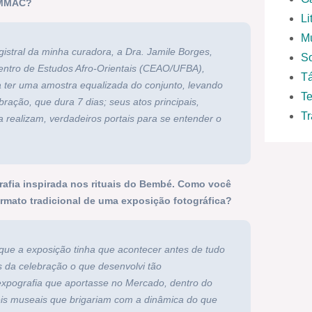
 MMAC?
Li
M
gistral da minha curadora, a Dra. Jamile Borges,
S
entro de Estudos Afro-Orientais (CEAO/UFBA),
T
ra ter uma amostra equalizada do conjunto, levando
Te
ação, que dura 7 dias; seus atos principais,
Tr
a realizam, verdadeiros portais para se entender o
rafia inspirada nos rituais do Bembé. Como você
rmato tradicional de uma exposição fotográfica?
 que a exposição tinha que acontecer antes de tudo
s da celebração o que desenvolvi tão
expografia que aportasse no Mercado, dentro do
eis museais que brigariam com a dinâmica do que