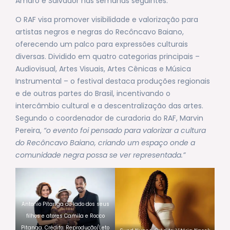
Amaro e Salvador nas semanas seguintes.
O RAF visa promover visibilidade e valorização para
artistas negros e negras do Recôncavo Baiano,
oferecendo um palco para expressões culturais
diversas. Dividido em quatro categorias principais –
Audiovisual, Artes Visuais, Artes Cênicas e Música
Instrumental – o festival destaca produções regionais
e de outras partes do Brasil, incentivando o
intercâmbio cultural e a descentralização das artes.
Segundo o coordenador de curadoria do RAF, Marvin
Pereira,
“o evento foi pensado para valorizar a cultura
do Recôncavo Baiano, criando um espaço onde a
comunidade negra possa se ver representada.”
Antonio Pitanga ao lado dos seus
filhos e atores Camila e Rocco
Pitanga. Crédito: Reprodução/Leto