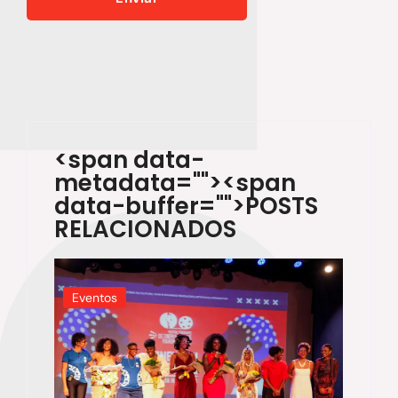
<span data-
metadata="
"><span
data-buffer="
">POSTS
RELACIONADOS
Eventos