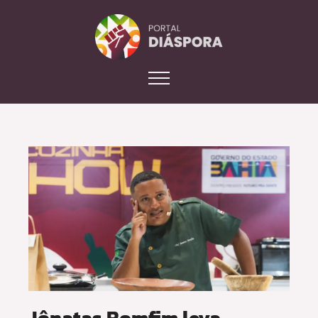
Jônatas Bomfim leva