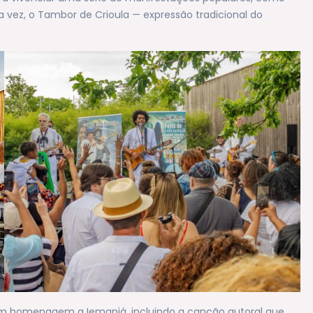
a vez, o Tambor de Crioula — expressão tradicional do
em homenagem a Iemanjá, incluindo a canção autoral que