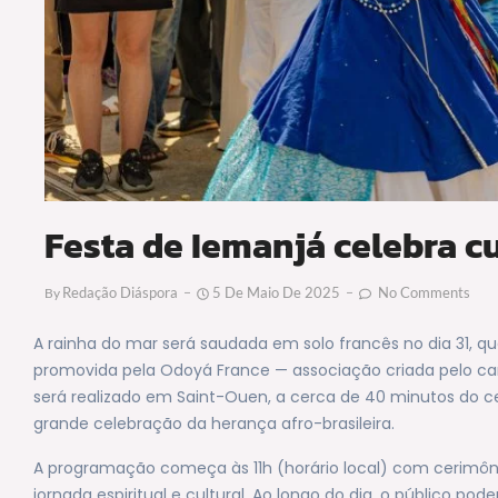
Festa de Iemanjá celebra c
Redação Diáspora
5 De Maio De 2025
No Comments
By
A rainha do mar será saudada em solo francês no dia 31, q
promovida pela Odoyá France — associação criada pelo ca
será realizado em Saint-Ouen, a cerca de 40 minutos do ce
grande celebração da herança afro-brasileira.
A programação começa às 11h (horário local) com cerimôni
jornada espiritual e cultural. Ao longo do dia, o público p