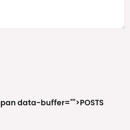
span data-buffer="
">POSTS