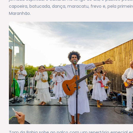
capoeira, batucada, dança, maracatu, frevo e, pela primeir
Maranhão.
Tom da Bahia sobe ao palco com um repertório especial 