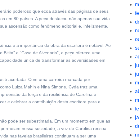
m
terário poderoso que ecoa através das páginas de seus
f
uídos em 80 países. A peça destacou não apenas sua vida
d
 sua ascensão como fenômeno editorial e, infelizmente,
n
o
ncia e a importância da obra da escritora é notável. Ao
s
e Bitita” e “Casa de Alvenaria”, a peça oferece uma
a
 capacidade única de transformar as adversidades em
j
j
sus é acertada. Com uma carreira marcada por
m
, como Luiza Mahin e Nina Simone, Cyda traz uma
a
preensão da força e da resiliência de Carolina é
m
r e celebrar a contribuição desta escritora para a
f
j
s não pode ser subestimada. Em um momento em que as
d
a permeiam nossa sociedade, a voz de Carolina ressoa
n
ida nas favelas brasileiras continuam a ser uma