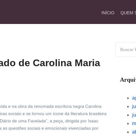
INÍCIO
QUEM 
ado de Carolina Maria
Arqui
a
j
vida e na obra da renomada escritora negra Carolina
s sociais e se tornou um ícone da literatura brasileira
j
ário de uma Favelada”, a peça, dirigida por Isaac
m
na as questões sociais e emocionais vivenciadas por
a