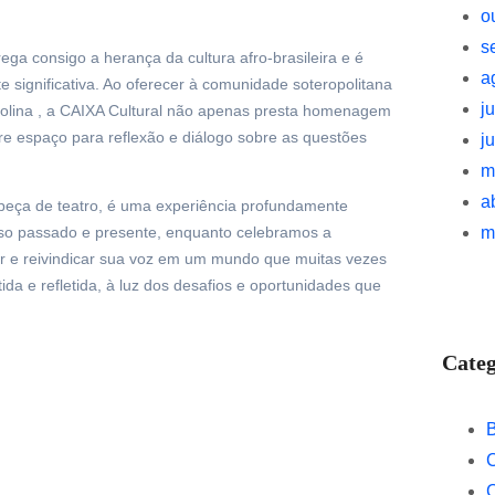
o
s
ega consigo a herança da cultura afro-brasileira e é
a
e significativa. Ao oferecer à comunidade soteropolitana
j
arolina , a CAIXA Cultural não apenas presta homenagem
re espaço para reflexão e diálogo sobre as questões
j
m
a
peça de teatro, é uma experiência profundamente
m
osso passado e presente, enquanto celebramos a
tir e reivindicar sua voz em um mundo que muitas vezes
ida e refletida, à luz dos desafios e oportunidades que
Categ