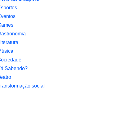
sportes
Eventos
Games
Gastronomia
iteratura
Música
Sociedade
Tá Sabendo?
eatro
ransformação social