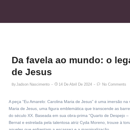
Da favela ao mundo: o leg
de Jesus
Jadson Nascimento
14 De Abril De 2024
No Comments
By
A peça “Eu Amarelo: Carolina Maria de Jesus” é uma imersão na 
Maria de Jesus, uma figura emblemática que transcende as barreira
do século XX. Baseada em sua obra-prima “Quarto de Despejo – Di
Bernat e estrelada pela talentosa atriz Cyda Moreno, trouxe à to
aqueles que enfrentam a escassez e a marginalização.