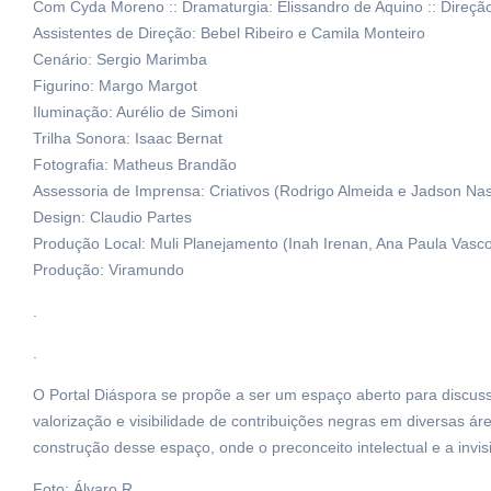
Com Cyda Moreno :: Dramaturgia: Elissandro de Aquino :: Direção
Assistentes de Direção: Bebel Ribeiro e Camila Monteiro
Cenário: Sergio Marimba
Figurino: Margo Margot
Iluminação: Aurélio de Simoni
Trilha Sonora: Isaac Bernat
Fotografia: Matheus Brandão
Assessoria de Imprensa: Criativos (Rodrigo Almeida e Jadson Na
Design: Claudio Partes
Produção Local: Muli Planejamento (Inah Irenan, Ana Paula Vas
Produção: Viramundo
.
.
O Portal Diáspora se propõe a ser um espaço aberto para discus
valorização e visibilidade de contribuições negras em diversas á
construção desse espaço, onde o preconceito intelectual e a invisi
Foto: Álvaro R