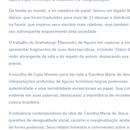
Da favela ao mundo, a ex-catadora de papel, deixou um legado li
diários, que foram traduzidos para mais de 13 idiomas e distrib
na favela, que inspirou seus escritos mais célebres, mas também
seu subsequente esquecimento pela sociedade.
O trabalho do dramaturgo Elissandro de Aquino em capturar a essê
apresentar fragmentos de suas diversas obras, incluindo “Diário d
visão abrangente da vida e do legado da autora, destacando sua
poesia.
A escolha de Cyda Moreno para dar vida a Carolina Maria de Je
interpretações profundas de figuras femininas negras poderosas
autenticidade e uma sensibilidade excepcionais ao papel. Sua com
evidente em suas palavras, destacando a importância de reconhece
cultura brasileira.
A relevância contemporânea da obra de Carolina Maria de Jesu
questões de desigualdade social, racismo e marginalização aind
de forma poderosa. Seus relatos honestos e comoventes sobre a v