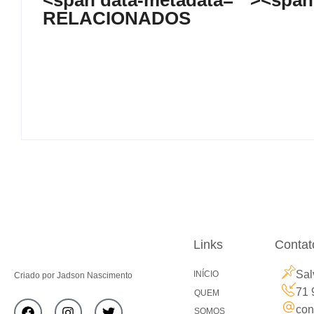
<span data-metadata="
"><span
Teatro
RELACIONADOS
Da favela ao mundo: o legado de Carolina
14 de abril de 2024
Links
Contat
Sal
INÍCIO
Criado por Jadson Nascimento
71 
QUEM
con
SOMOS