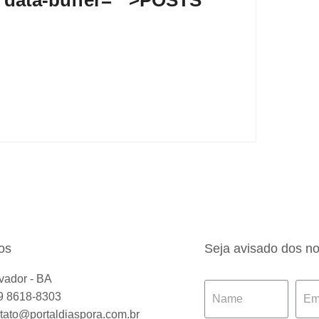
 data-buffer="
">POSTS
 Maria de Jesus
os
Seja avisado dos n
vador - BA
9 8618-8303
tato@portaldiaspora.com.br