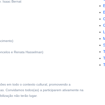
: Isaac Bernat
E
L
scimento)
concelos e Renata Hasselman)
T
T
sões em todo o contexto cultural, promovendo a
reas. Convidamos todos(as) a participarem ativamente na
bilização não terão lugar.