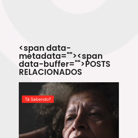
<span data-
metadata="
"><span
data-buffer="
">POSTS
RELACIONADOS
Tá Sabendo?