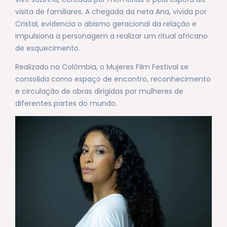
visita de familiares. A chegada da neta Ana, vivida por
Cristal, evidencia o abismo geracional da relação e
impulsiona a personagem a realizar um ritual africano
de esquecimento.
Realizado na Colômbia, o Mujeres Film Festival se
consolida como espaço de encontro, reconhecimento
e circulação de obras dirigidas por mulheres de
diferentes partes do mundo.