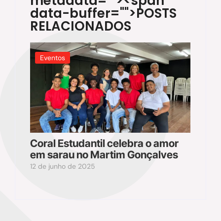
metadata="
"><span
data-buffer="
">POSTS
RELACIONADOS
Eventos
Coral Estudantil celebra o amor
em sarau no Martim Gonçalves
12 de junho de 2025