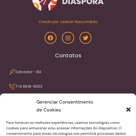
Criado por Jadson Nascimento
Contatos
Salvador - BA
71 9 8618-8303
contato@portaldiaspora.com.br
Gerenciar Consentimento
de Cookies
Seja avisado dos nossos conteúdos pelo
Para fornecer as melhores experiências, usamos tecnologias como
email
cookies para armazenar e/ou acessar informações do dispositivo. O
consentimento para essas tecnologias nos permitirá processar dados