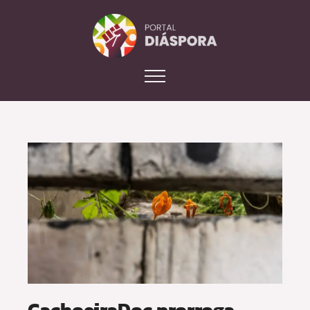
CachoeiraDoc prorroga