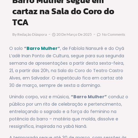
cartaz na Sala do Coro do
TCA
By
Redação Diáspora
20 De Março De 2025
No Comments
O solo
“
Barro Mulher
“
, de Fabíola Nansurê e do Oyá
L’adê Inan Ponto de Cultura, segue para sua segunda
semana de apresentações a partir desta sexta-feira,
21, a partir das 20h, na Sala do Coro do Teatro Castro
Alves, em Salvador. O espetáculo fica em cartaz até
30 de março, sempre de sexta a domingo.
Unindo corpo, voz e música,
“Barro Mulher”
conduz o
público por um rito de celebração e pertencimento,
entrelaçando o sagrado e a força do feminino na
potência do barro – matéria que molda, dissolve e
ressignifica, inspirada na yabá Nanã.
A temporada segue até 30 de março, com sessões às