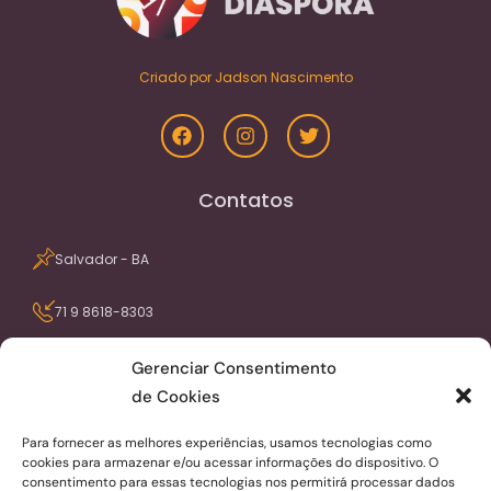
Criado por Jadson Nascimento
Contatos
Salvador - BA
71 9 8618-8303
contato@portaldiaspora.com.br
Gerenciar Consentimento
de Cookies
Seja avisado dos nossos conteúdos pelo
Para fornecer as melhores experiências, usamos tecnologias como
email
cookies para armazenar e/ou acessar informações do dispositivo. O
consentimento para essas tecnologias nos permitirá processar dados